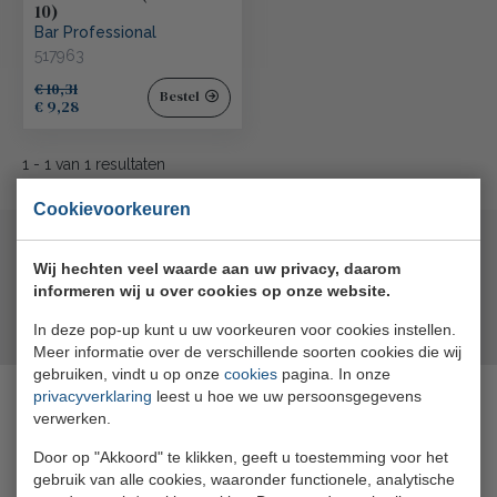
10)
Bar Professional
517963
€ 10,31
Bestel
€ 9,28
1
-
1
van
1
resultaten
Cookievoorkeuren
Wij hechten veel waarde aan uw privacy, daarom
informeren wij u over cookies op onze website.
In deze pop-up kunt u uw voorkeuren voor cookies instellen.
Meer informatie over de verschillende soorten cookies die wij
gebruiken, vindt u op onze
cookies
pagina. In onze
privacyverklaring
leest u hoe we uw persoonsgegevens
Openingstijden
verwerken.
Door op "Akkoord" te klikken, geeft u toestemming voor het
Maandag
08:30 - 17:00
gebruik van alle cookies, waaronder functionele, analytische
Dinsdag
08:30 - 17:00