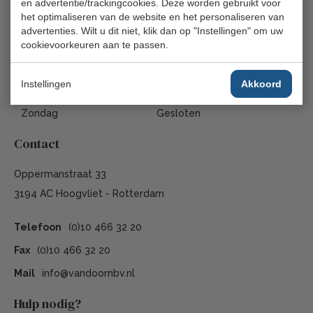
en advertentie/trackingcookies. Deze worden gebruikt voor
het optimaliseren van de website en het personaliseren van
Woensdag
08:30 - 17:00
advertenties. Wilt u dit niet, klik dan op "Instellingen" om uw
Donderdag
08:30 - 17:00
cookievoorkeuren aan te passen.
Vrijdag
08:30 - 17:00
Instellingen
Akkoord
Zaterdag
Gesloten
Zondag
Gesloten
Contact
Oppermanstraat 33
3194 AC Hoogvliet - Rotterdam
Telefoon
(0)10 466 32 20
Fax
(0)10 466 32 20
Mail
info@vandoornbv.nl
Hulp nodig?