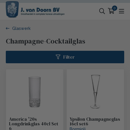
0
Glaswerk
Champagne-Cocktailglas
Filter
America '20s
Ypsilon Champagneglas
Longdrinkglas 40cl Set
16cl set6
6
Bormioli