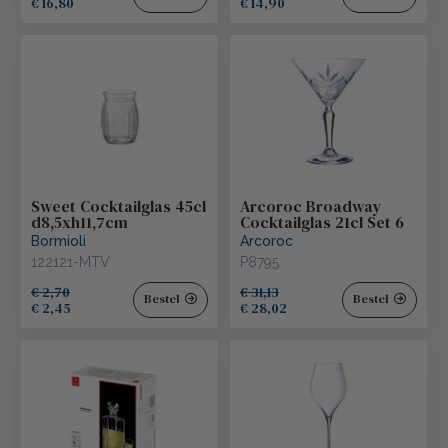
€ 16,80
€ 14,90
Sweet Cocktailglas 45cl
Arcoroc Broadway
d8,5xh11,7cm
Cocktailglas 21cl Set 6
Bormioli
Arcoroc
122121-MTV
P8795
€ 2,70
€ 31,13
Bestel
Bestel
€ 2,45
€ 28,02