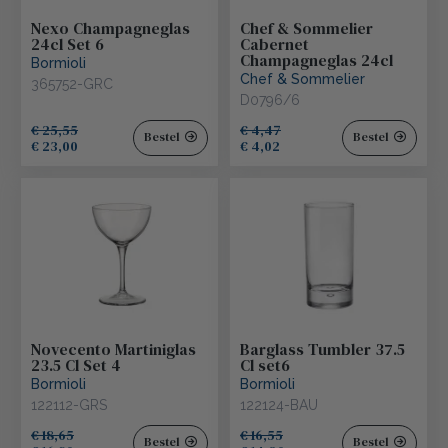
Nexo Champagneglas
Chef & Sommelier
24cl Set 6
Cabernet
Champagneglas 24cl
Bormioli
Chef & Sommelier
365752-GRC
D0796/6
€ 25,55
€ 4,47
Bestel
Bestel
€ 23,00
€ 4,02
Novecento Martiniglas
Barglass Tumbler 37.5
23.5 Cl Set 4
Cl set6
Bormioli
Bormioli
122112-GRS
122124-BAU
€ 18,65
€ 16,55
Bestel
Bestel