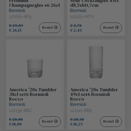
Premium
Sour Cocktailglas 45cl
Champagneglas s6 26cl
d8,5xh11,7cm
Bormioli
Bormioli
170061-BF9
122120-MTV
€ 29,05
€ 2,70
Bestel
Bestel
€ 26,15
€ 2,45
America '20s Tumbler
America '20s Tumbler
38cl set6 Bormioli
49cl set6 Bormioli
Rocco
Rocco
Bormioli
Bormioli
122139-BBC
122141-BB9
€ 20,00
€ 20,30
Bestel
Bestel
€ 18,00
€ 18,25