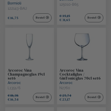
Bormioli
125010-B65
122143-BAU
€ 35,15
€ 16,75
Bestel
Bestel
€ 31,65
Arcoroc Vina
Arcoroc Vina
Champagneglas 19cl
Cocktailglas /
set6
GinTonicglas 70cl set6
Arcoroc
Arcoroc
L1351/6
N2760
€ 18,38
€ 25,74
Bestel
Bestel
€ 16,54
€ 23,17