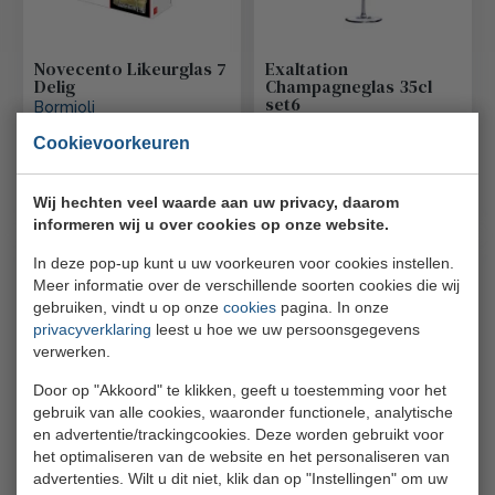
Novecento Likeurglas 7
Exaltation
Delig
Champagneglas 35cl
set6
Bormioli
Chef & Sommelier
122127-SS8
Cookievoorkeuren
Q0818
€ 20,60
€ 38,30
Bestel
Bestel
€ 18,55
€ 34,47
Wij hechten veel waarde aan uw privacy, daarom
informeren wij u over cookies op onze website.
In deze pop-up kunt u uw voorkeuren voor cookies instellen.
Meer informatie over de verschillende soorten cookies die wij
gebruiken, vindt u op onze
cookies
pagina. In onze
privacyverklaring
leest u hoe we uw persoonsgegevens
verwerken.
Door op "Akkoord" te klikken, geeft u toestemming voor het
gebruik van alle cookies, waaronder functionele, analytische
America '20s Ging
America' 20s Lilac Rose
en advertentie/trackingcookies. Deze worden gebruikt voor
Tonic glas 74cl set6
Rocks 30cl Set 6
Bormioli Rocco
d8.35cmxh8.35cm
het optimaliseren van de website en het personaliseren van
Bormioli Rocco
advertenties. Wilt u dit niet, klik dan op "Instellingen" om uw
Bormioli