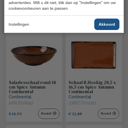
advertenties. Wilt u dit niet, klik dan op "Instellingen" om uw
Continental
Continental
cookievoorkeuren aan te passen.
50RUS047197
20RUS131197
€ 9,55
€ 12,65
Bestel
Bestel
Instellingen
Akkoord
Saladesschaal rond 18
Schaal R.Hoekig 28,5 x
cm Spice Autumn
16,5 cm Spice Autumn
Continental
Continental
Continental
Continental
50RUS118197
33RECT202197
€ 14,95
€ 32,00
Bestel
Bestel