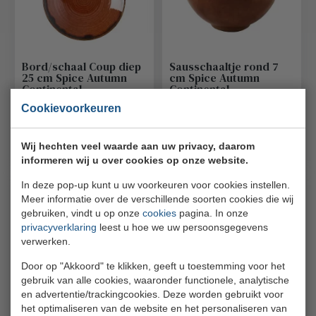
Bord/schaal Coup diep
Sausschaaltje rond 7
25 cm Spice Autumn
cm Spice Autumn
Continental
Continental
Continental
Continental
Cookievoorkeuren
29FUS342197
50RUS046197
€ 21,75
€ 7,10
Bestel
Bestel
Wij hechten veel waarde aan uw privacy, daarom
informeren wij u over cookies op onze website.
In deze pop-up kunt u uw voorkeuren voor cookies instellen.
Meer informatie over de verschillende soorten cookies die wij
gebruiken, vindt u op onze
cookies
pagina. In onze
privacyverklaring
leest u hoe we uw persoonsgegevens
verwerken.
Door op "Akkoord" te klikken, geeft u toestemming voor het
gebruik van alle cookies, waaronder functionele, analytische
Sausschaaltje rond 9
Rijstbowl rond 12,5 cm
en advertentie/trackingcookies. Deze worden gebruikt voor
cm Spice Autumn
Spice Autumn
het optimaliseren van de website en het personaliseren van
Continentall
Continental