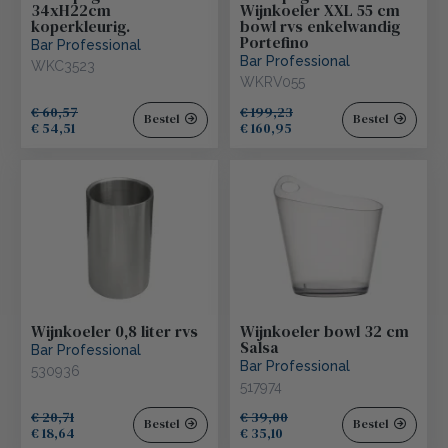
34xH22cm
Wijnkoeler XXL 55 cm
koperkleurig.
bowl rvs enkelwandig
Portefino
Bar Professional
Bar Professional
WKC3523
WKRV055
€ 60,57
€ 199,23
Bestel
Bestel
€ 54,51
€ 160,95
Wijnkoeler 0,8 liter rvs
Wijnkoeler bowl 32 cm
Salsa
Bar Professional
Bar Professional
530936
517974
€ 20,71
€ 39,00
Bestel
Bestel
€ 18,64
€ 35,10