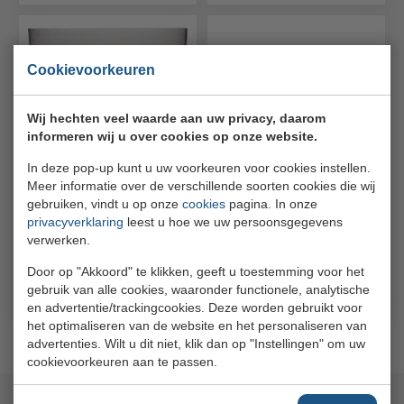
Cookievoorkeuren
Wij hechten veel waarde aan uw privacy, daarom
informeren wij u over cookies op onze website.
Wijnkoeler bowl 38 cm
CHAMPAGNEKOELER -
In deze pop-up kunt u uw voorkeuren voor cookies instellen.
Millesime
WIJNKOELER
Meer informatie over de verschillende soorten cookies die wij
37XH20CM AVELENGO
Bar Professional
gebruiken, vindt u op onze
cookies
pagina. In onze
DUBBELWANDIG
517972
privacyverklaring
leest u hoe we uw persoonsgegevens
Bar Professional
verwerken.
WAV0037
Door op "Akkoord" te klikken, geeft u toestemming voor het
€ 64,04
€ 175,00
Bestel
Bestel
€ 57,64
€ 153,00
gebruik van alle cookies, waaronder functionele, analytische
en advertentie/trackingcookies. Deze worden gebruikt voor
het optimaliseren van de website en het personaliseren van
1
-
6
van
6
resultaten
advertenties. Wilt u dit niet, klik dan op "Instellingen" om uw
cookievoorkeuren aan te passen.