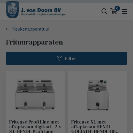
0
Keukenapparatuur
Frituurapparaten
Filter
Friteuse Profi Line met
Friteuse XL met
aftapkraan digitaal - 2 x
aftapkraan HENDI
8 l, HENDI, Profi Line,
GOLIATH, HENDI, 10L,