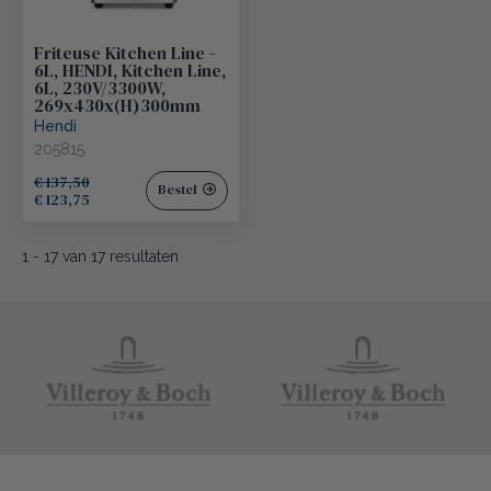
Friteuse Kitchen Line -
6L, HENDI, Kitchen Line,
6L, 230V/3300W,
269x430x(H)300mm
Hendi
205815
€ 137,50
Bestel
€ 123,75
1
-
17
van
17
resultaten