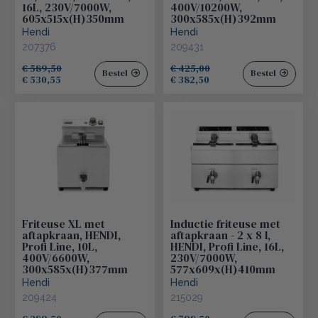
16L, 230V/7000W,
400V/10200W,
605x515x(H)350mm
300x585x(H)392mm
Hendi
Hendi
207376
209431
€ 589,50
€ 425,00
Bestel
Bestel
€ 530,55
€ 382,50
Friteuse XL met
Inductie friteuse met
aftapkraan, HENDI,
aftapkraan - 2 x 8 l,
Profi Line, 10L,
HENDI, Profi Line, 16L,
400V/6600W,
230V/7000W,
300x585x(H)377mm
577x609x(H)410mm
Hendi
Hendi
209424
215029