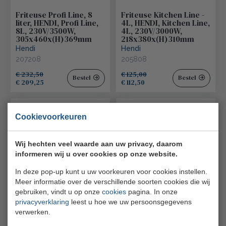
Friteuse Profi Line, 8
Friteuse Kitchen Line -
liter, HENDI, Profi Line,
4L, HENDI, Kitchen Line,
8L, 230V/3500W,
4L, 230V/3000W,
305x460x(H)369mm
218x380x(H)310mm
Hendi
Hendi
207208
205808
€ 232,50
€ 125,00
Bestel
Bestel
€ 209,25
€ 112,50
Cookievoorkeuren
Wij hechten veel waarde aan uw privacy, daarom
informeren wij u over cookies op onze website.
In deze pop-up kunt u uw voorkeuren voor cookies instellen.
Meer informatie over de verschillende soorten cookies die wij
Friteuse Profi Line met
Friteuse, HENDI, 12L,
aftapkraan digitaal - 8 l,
230V/3500W,
gebruiken, vindt u op onze
cookies
pagina. In onze
HENDI, Profi Line, 8L,
630x860x(H)438mm
privacyverklaring
leest u hoe we uw persoonsgegevens
230V/3500W,
Hendi
verwerken.
305x515x(H)345mm
205914