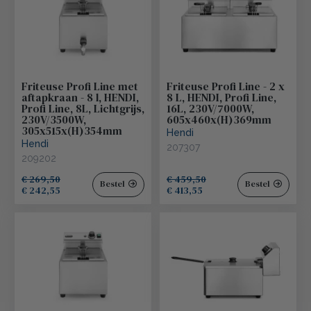
Friteuse Profi Line met
Friteuse Profi Line - 2 x
aftapkraan - 8 l, HENDI,
8 L, HENDI, Profi Line,
Profi Line, 8L, Lichtgrijs,
16L, 230V/7000W,
230V/3500W,
605x460x(H)369mm
305x515x(H)354mm
Hendi
Hendi
207307
209202
€ 269,50
€ 459,50
Bestel
Bestel
€ 242,55
€ 413,55