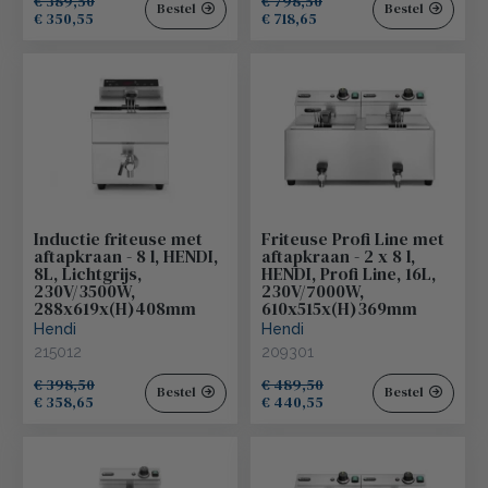
€ 389,50
€ 798,50
Bestel
Bestel
€ 350,55
€ 718,65
Inductie friteuse met
Friteuse Profi Line met
aftapkraan - 8 l, HENDI,
aftapkraan - 2 x 8 l,
8L, Lichtgrijs,
HENDI, Profi Line, 16L,
230V/3500W,
230V/7000W,
288x619x(H)408mm
610x515x(H)369mm
Hendi
Hendi
215012
209301
€ 398,50
€ 489,50
Bestel
Bestel
€ 358,65
€ 440,55