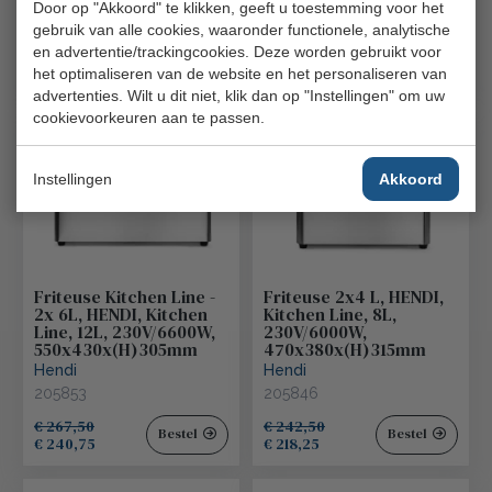
Hendi
Door op "Akkoord" te klikken, geeft u toestemming voor het
207369
gebruik van alle cookies, waaronder functionele, analytische
en advertentie/trackingcookies. Deze worden gebruikt voor
€ 298,50
€ 495,00
Bestel
Bestel
€ 268,65
€ 445,50
het optimaliseren van de website en het personaliseren van
advertenties. Wilt u dit niet, klik dan op "Instellingen" om uw
cookievoorkeuren aan te passen.
Instellingen
Akkoord
Friteuse Kitchen Line -
Friteuse 2x4 L, HENDI,
2x 6L, HENDI, Kitchen
Kitchen Line, 8L,
Line, 12L, 230V/6600W,
230V/6000W,
550x430x(H)305mm
470x380x(H)315mm
Hendi
Hendi
205853
205846
€ 267,50
€ 242,50
Bestel
Bestel
€ 240,75
€ 218,25