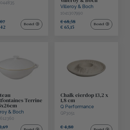
Villeroy & Boch
BonBistro
044835
Villeroy & Boch
1041307990
Duni
,07
€ 68,58
Bestel
Bestel
,42
€ 65,15
ST. JAMES
Q Basic
Q Authentic
teau
Chalk eierdop 13,2 x
tfontaines Terrine
1,8 cm
5x26cm
Q Performance
eroy & Boch
QP3051
612360
3,69
€ 4,80
Bestel
Bestel