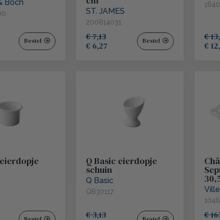
cm
 & Boch
Happy Glass
1640
ST. JAMES
00
200814031
AmerBox
€ 7,13
€ 13
Bestel
Bestel
€ 6,27
€ 12
Coffeepoint
Stylepoint
Q Performance
 eierdopje
Q Basic eierdopje
Châ
Rocco Bormioli
schuin
Sep
30,
Q Basic
Vill
QB30117
1046
€ 3,13
€ 16
Bestel
Bestel