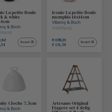
ic La petite Boule
Iconic La petite Boule
Duralex
ck & white
memphis 14x14cm
14cm
Villeroy & Boch
eroy & Boch
1016669053
Mammoet
669052
1,62
€ 138,21
Bestel
Bestel
,54
€ 131,30
Amefa
Arcoroc
La Rochere
Eternum
inity Cloche 7,5cm
Artesano Original
Etagere set 4 delig
eroy & Boch