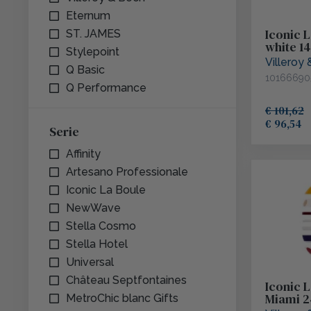
Eternum
Tafelaccessoires
Iconic L
ST. JAMES
Royal Leerdam
white 1
Stylepoint
Villeroy
Q Basic
10166690
Q Performance
Vidivi
€ 101,62
€ 96,54
Serie
Truyts
Affinity
Artesano Professionale
Arktic
Iconic La Boule
NewWave
Bormioli
Stella Cosmo
Stella Hotel
Universal
F2D / Fine 2 Dine
Château Septfontaines
Iconic 
Miami 
MetroChic blanc Gifts