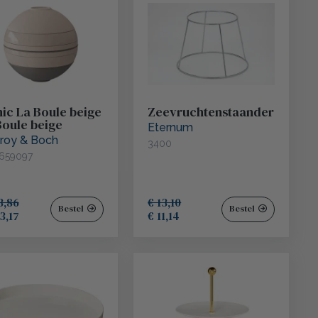
nic La Boule beige
Zeevruchtenstaander
Boule beige
Eternum
eroy & Boch
3400
659097
3,86
€ 13,10
Bestel
Bestel
3,17
€ 11,14