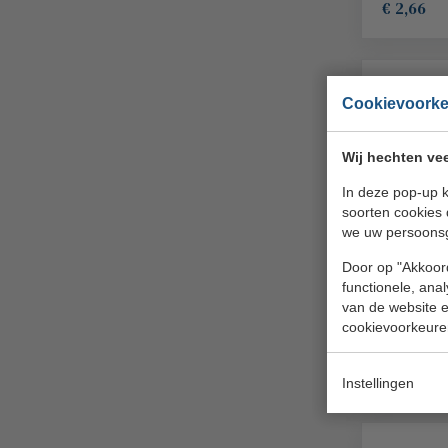
€ 2,66
Cookievoork
Wij hechten vee
In deze pop-up k
soorten cookies 
we uw persoons
Spots ei
1,8 cm
Door op "Akkoord
Q Perfo
functionele, ana
QP5051
van de website en
cookievoorkeure
€ 4,80
€ 4,08
Instellingen