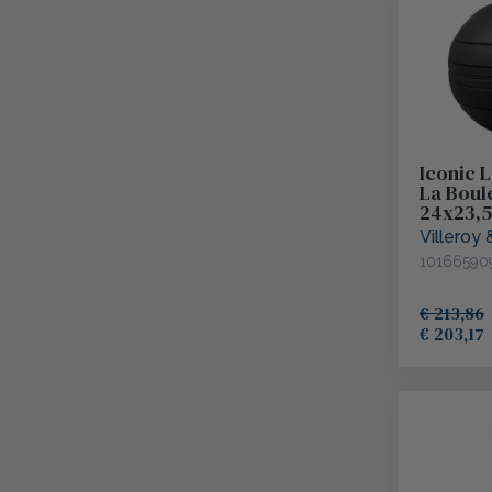
Iconic 
La Boul
24x23,
Villeroy
10166590
€ 213,86
€ 203,17