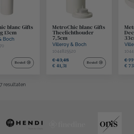
ic blanc Gifts
MetroChic blanc Gifts
Met
ng 13cm
Theelichthouder
Dec
7,5cm
33
 & Boch
Villeroy & Boch
Vill
70
1044825520
1044
€ 43,48
€ 77
Bestel
Bestel
€ 41,31
€ 73
7
resultaten