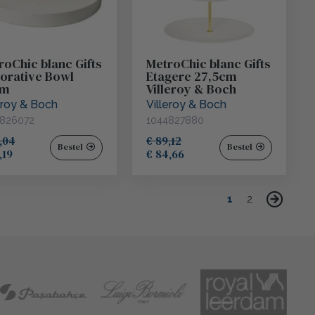
roChic blanc Gifts
MetroChic blanc Gifts
orative Bowl
Etagere 27,5cm
cm
Villeroy & Boch
eroy & Boch
Villeroy & Boch
826072
1044827880
,04
€ 89,12
Bestel
Bestel
,19
€ 84,66
1
2