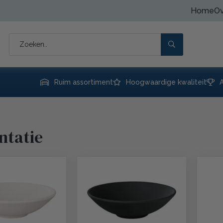
Home
Ov
Ruim assortiment
Hoogwaardige kwaliteit
A
Like by Villeroy & Boch
Fine Dine
ntatie
Stöckel
Onis-Libbey
Luigi Bormioli