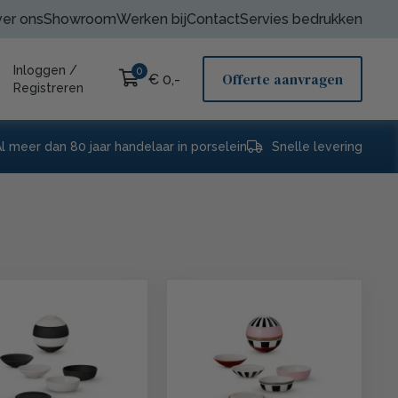
er ons
Showroom
Werken bij
Contact
Servies bedrukken
Inloggen
/
0
Offerte aanvragen
€ 0,-
Registreren
l meer dan 80 jaar handelaar in porselein
Snelle levering
Schott Zwiesel
Bar up
Bolsius Professional
Palmer
Bar Professional