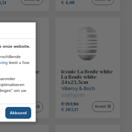
5,51
€ 4,08
p onze website.
rschillende
aring
leest u hoe
er en zout kleine
Iconic La Boule white
l
La Boule white
waaronder
24x23,5cm
epoint
 optimaliseren
Villeroy & Boch
251
ellingen" om uw
1016659080
€ 213,86
96
Bestel
Bestel
€ 203,17
Akkoord