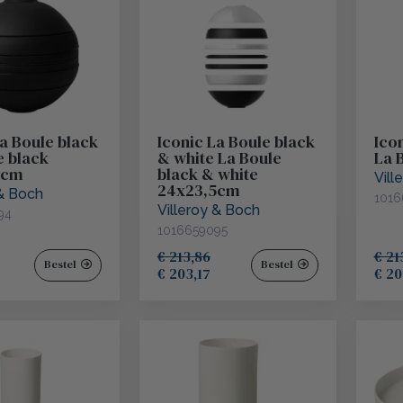
La Boule black
Iconic La Boule black
Ico
e black
& white La Boule
La 
5cm
black & white
Vill
24x23,5cm
 & Boch
1016
Villeroy & Boch
94
1016659095
€ 213,86
€ 21
Bestel
Bestel
€ 203,17
€ 20