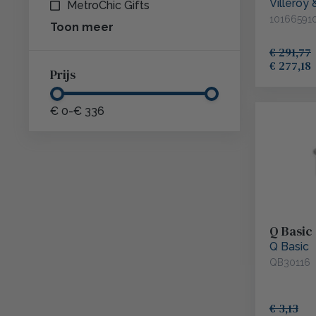
Villeroy
Chic
MetroChic Gifts
10166591
Toon meer
ECOMADE
€ 291,77
€ 277,18
Prijs
Sier Disposables
€ 0
-
€ 336
Kütahya
Baristapoint
Q Basic
Studio RAW
Q Basic
QB30116
€ 3,13