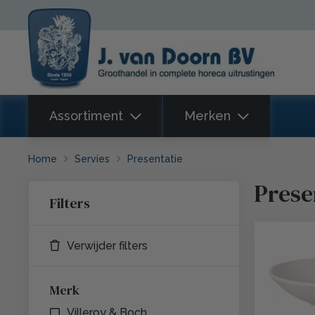
Assortiment
Merken
Servies
Villeroy & Boch
Glaswerk
Home
Servies
Presentatie
Bestek
Hendi
Prese
Keuken
Filters
Keukenapparatuur
SousVideTools
Bar
Verwijder filters
Buffet
Maastricht Porselein
Merk
Presentatiemiddelen
Disposables & Hygiëne
Villeroy & Boch
Pasabahce