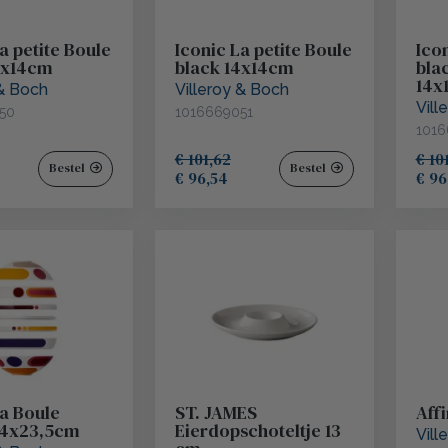
a petite Boule
Iconic La petite Boule
Icon
Tess Posthumus
4x14cm
black 14x14cm
bla
14x
 & Boch
Villeroy & Boch
Vill
50
1016669051
Tapas
1016
€ 101,62
€ 10
Bestel
Bestel
€ 96,54
€ 96
Carlisle
Chef & Sommelier
Arcos
Continental
La Boule
ST. JAMES
Aff
24x23,5cm
Eierdopschoteltje 13
Vill