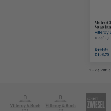
MetroCh
Vaas la
Villeroy
10448250
€ 114,51
€ 108,78
1
-
24
van
4