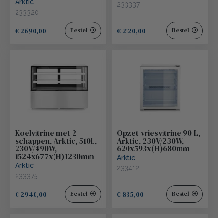
Arktic
233337
233320
€ 2690,00
€ 2120,00
Bestel
Bestel
Koelvitrine met 2
Opzet vriesvitrine 90 L,
schappen, Arktic, 510L,
Arktic, 230V/230W,
230V/490W,
620x593x(H)680mm
1524x677x(H)1230mm
Arktic
Arktic
233412
233375
€ 2940,00
€ 835,00
Bestel
Bestel