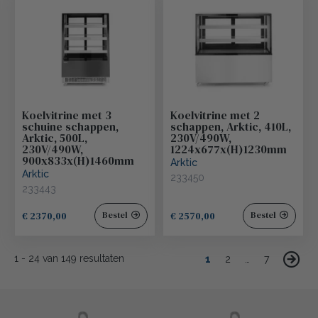
Koelvitrine met 3
Koelvitrine met 2
schuine schappen,
schappen, Arktic, 410L,
Arktic, 500L,
230V/490W,
230V/490W,
1224x677x(H)1230mm
900x833x(H)1460mm
Arktic
Arktic
233450
233443
€ 2370,00
€ 2570,00
Bestel
Bestel
1
-
24
van
149
resultaten
1
2
…
7