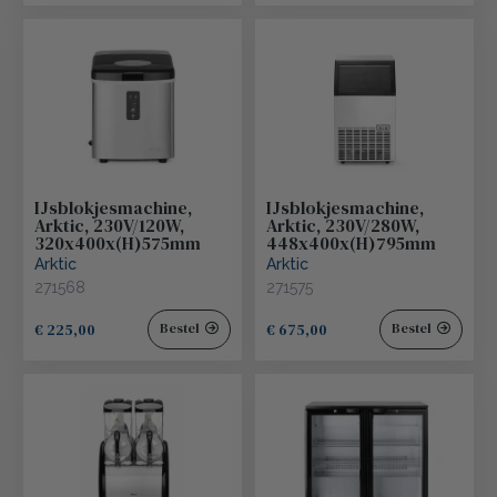
IJsblokjesmachine,
IJsblokjesmachine,
Arktic, 230V/120W,
Arktic, 230V/280W,
320x400x(H)575mm
448x400x(H)795mm
Arktic
Arktic
271568
271575
€ 225,00
€ 675,00
Bestel
Bestel