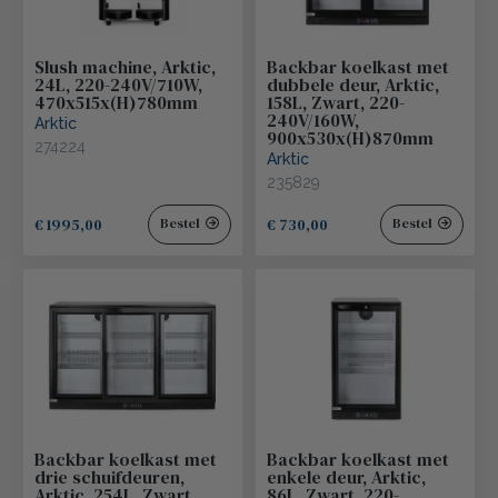
Slush machine, Arktic,
Backbar koelkast met
24L, 220-240V/710W,
dubbele deur, Arktic,
470x515x(H)780mm
158L, Zwart, 220-
240V/160W,
Arktic
900x530x(H)870mm
274224
Arktic
235829
€ 1995,00
€ 730,00
Bestel
Bestel
Backbar koelkast met
Backbar koelkast met
drie schuifdeuren,
enkele deur, Arktic,
Arktic, 254L, Zwart,
86L, Zwart, 220-