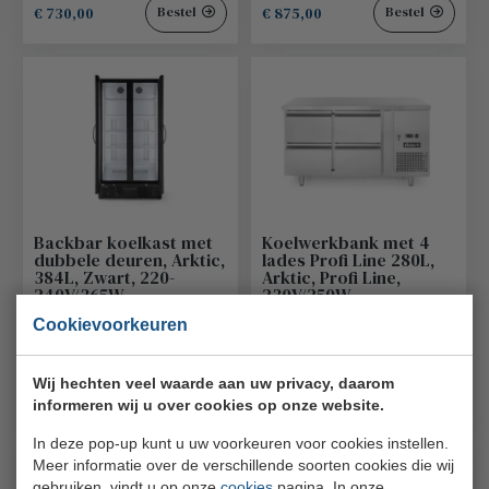
€ 730,00
€ 875,00
Bestel
Bestel
Backbar koelkast met
Koelwerkbank met 4
dubbele deuren, Arktic,
lades Profi Line 280L,
384L, Zwart, 220-
Arktic, Profi Line,
240V/365W,
230V/250W,
900x530x(H)1820mm
1360x700x(H)858mm
Cookievoorkeuren
Arktic
Arktic
233931
233764
Wij hechten veel waarde aan uw privacy, daarom
€ 1340,00
€ 2055,00
Bestel
Bestel
informeren wij u over cookies op onze website.
In deze pop-up kunt u uw voorkeuren voor cookies instellen.
Meer informatie over de verschillende soorten cookies die wij
gebruiken, vindt u op onze
cookies
pagina. In onze