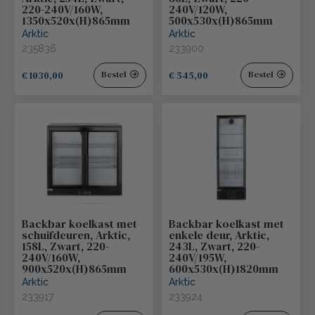
220-240V/160W,
240V/120W,
1350x520x(H)865mm
500x530x(H)865mm
Arktic
Arktic
235836
233900
€ 1030,00
€ 545,00
Bestel
Bestel
Backbar koelkast met
Backbar koelkast met
schuifdeuren, Arktic,
enkele deur, Arktic,
158L, Zwart, 220-
243L, Zwart, 220-
240V/160W,
240V/195W,
900x520x(H)865mm
600x530x(H)1820mm
Arktic
Arktic
233917
233924