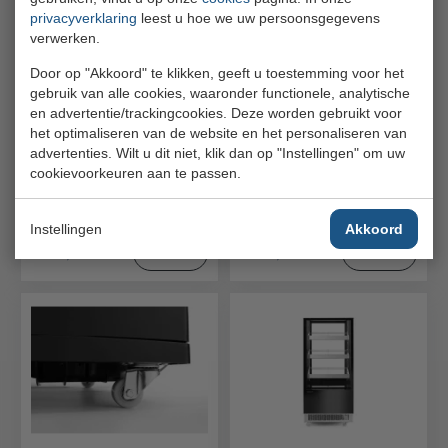
privacyverklaring
leest u hoe we uw persoonsgegevens
verwerken.
Door op "Akkoord" te klikken, geeft u toestemming voor het
gebruik van alle cookies, waaronder functionele, analytische
en advertentie/trackingcookies. Deze worden gebruikt voor
Koelvitrinekast 68L,
Koelvitrinekast 98L,
het optimaliseren van de website en het personaliseren van
Arktic, Zwart,
Arktic, Zwart,
advertenties. Wilt u dit niet, klik dan op "Instellingen" om uw
230V/170W,
230V/210W,
444x397x(H)875mm
444x397x(H)1100mm
cookievoorkeuren aan te passen.
Arktic
Arktic
233238
233269
Instellingen
Akkoord
€ 535,00
€ 595,00
Bestel
Bestel