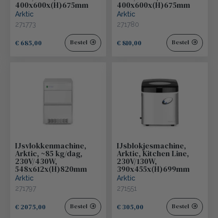
400x600x(H)675mm
400x600x(H)675mm
Arktic
Arktic
271773
271780
€ 685,00
€ 810,00
Bestel
Bestel
IJsvlokkenmachine,
IJsblokjesmachine,
Arktic, ~85 kg/dag,
Arktic, Kitchen Line,
230V/430W,
230V/130W,
548x612x(H)820mm
390x455x(H)699mm
Arktic
Arktic
271797
271551
€ 2075,00
€ 305,00
Bestel
Bestel