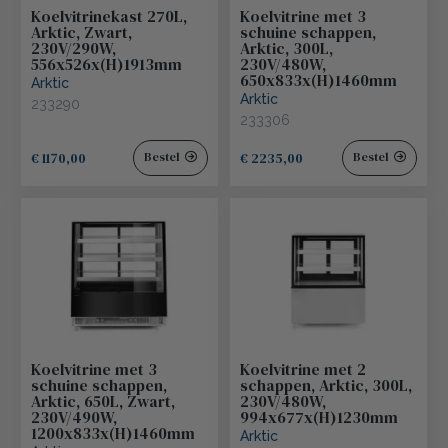
Koelvitrinekast 270L,
Koelvitrine met 3
Arktic, Zwart,
schuine schappen,
230V/290W,
Arktic, 300L,
556x526x(H)1913mm
230V/480W,
650x833x(H)1460mm
Arktic
Arktic
233290
233306
€ 1170,00
€ 2235,00
Bestel
Bestel
Koelvitrine met 3
Koelvitrine met 2
schuine schappen,
schappen, Arktic, 300L,
Arktic, 650L, Zwart,
230V/480W,
230V/490W,
994x677x(H)1230mm
1200x833x(H)1460mm
Arktic