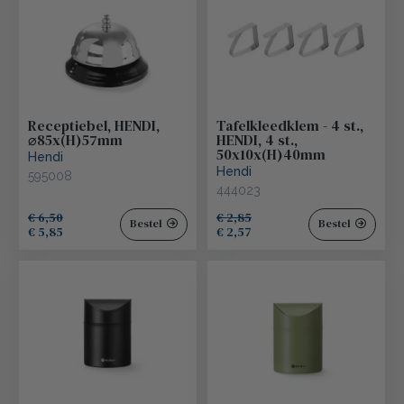
Receptiebel, HENDI,
Tafelkleedklem - 4 st.,
⌀85x(H)57mm
HENDI, 4 st.,
50x10x(H)40mm
Hendi
Hendi
595008
444023
€ 6,50
€ 2,85
Bestel
Bestel
€ 5,85
€ 2,57