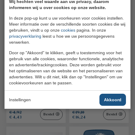
Wij hechten veel waarde aan uw privacy, daarom
440797
informeren wij u over cookies op onze website.
€ 9,95
€ 4,09
Bestel
Bestel
In deze pop-up kunt u uw voorkeuren voor cookies instellen.
€ 8,96
€ 3,68
Meer informatie over de verschillende soorten cookies die wij
gebruiken, vindt u op onze
cookies
pagina. In onze
privacyverklaring
leest u hoe we uw persoonsgegevens
verwerken.
Door op "Akkoord" te klikken, geeft u toestemming voor het
gebruik van alle cookies, waaronder functionele, analytische
en advertentie/trackingcookies. Deze worden gebruikt voor
het optimaliseren van de website en het personaliseren van
advertenties. Wilt u dit niet, klik dan op "Instellingen" om uw
Rekeninghouder
Klok Voor Ref.507
cookievoorkeuren aan te passen.
22,5x10cm met clip
Eternum
antique goud Serve
507-C
BonBistro
Instellingen
Akkoord
791470
€ 4,92
€ 19,10
Bestel
Bestel
€ 4,43
€ 16,24