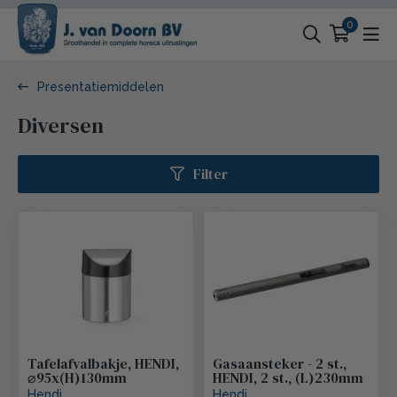
0
Presentatiemiddelen
Diversen
Filter
Tafelafvalbakje, HENDI,
Gasaansteker - 2 st.,
⌀95x(H)130mm
HENDI, 2 st., (L)230mm
Hendi
Hendi