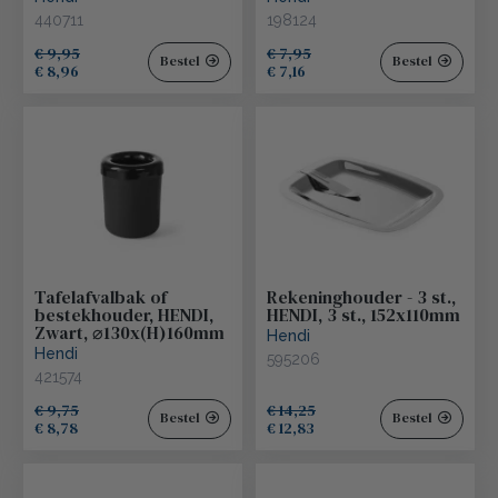
440711
198124
€ 9,95
€ 7,95
Bestel
Bestel
€ 8,96
€ 7,16
Tafelafvalbak of
Rekeninghouder - 3 st.,
bestekhouder, HENDI,
HENDI, 3 st., 152x110mm
Zwart, ⌀130x(H)160mm
Hendi
Hendi
595206
421574
€ 9,75
€ 14,25
Bestel
Bestel
€ 8,78
€ 12,83