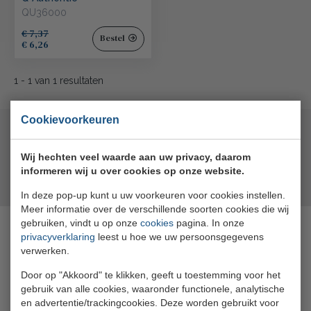
QU36000
€ 7,37
Bestel
€ 6,26
1
-
1
van
1
resultaten
Cookievoorkeuren
Wij hechten veel waarde aan uw privacy, daarom
informeren wij u over cookies op onze website.
In deze pop-up kunt u uw voorkeuren voor cookies instellen.
Meer informatie over de verschillende soorten cookies die wij
gebruiken, vindt u op onze
cookies
pagina. In onze
Openingstijden
privacyverklaring
leest u hoe we uw persoonsgegevens
verwerken.
Maandag
08:30 - 17:00
Door op "Akkoord" te klikken, geeft u toestemming voor het
Dinsdag
08:30 - 17:00
gebruik van alle cookies, waaronder functionele, analytische
en advertentie/trackingcookies. Deze worden gebruikt voor
Woensdag
08:30 - 17:00