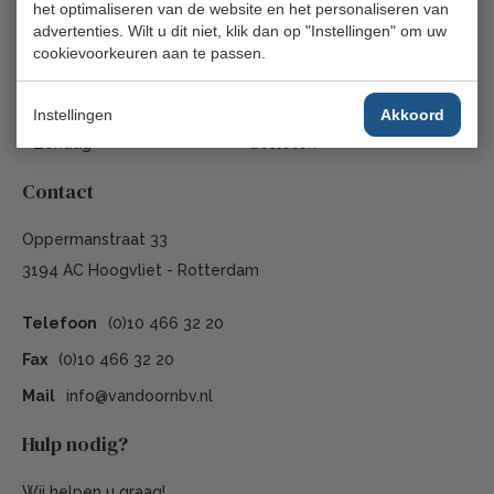
het optimaliseren van de website en het personaliseren van
advertenties. Wilt u dit niet, klik dan op "Instellingen" om uw
Donderdag
08:30 - 17:00
cookievoorkeuren aan te passen.
Vrijdag
08:30 - 17:00
Zaterdag
Gesloten
Instellingen
Akkoord
Zondag
Gesloten
Contact
Oppermanstraat 33
3194 AC Hoogvliet - Rotterdam
Telefoon
(0)10 466 32 20
Fax
(0)10 466 32 20
Mail
info@vandoornbv.nl
Hulp nodig?
Wij helpen u graag!