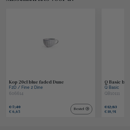
Kop 20cl blue faded Dune
Q Basic bor
F2D / Fine 2 Dine
Q Basic
606614
QB10111
€ 7,40
€ 12,83
Bestel
€ 6,65
€ 10,91