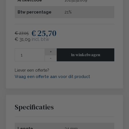
Artikelcode
1025252809
Btw percentage
21%
€ 25,70
€ 27,05
€ 31,09
incl. btw
+
In winkelwagen
-
Liever een offerte?
Vraag een offerte aan voor dit product
Specificaties
Lengte
34 mm