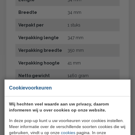
Breedte
34 mm
Verpakt per
1 stuks
Verpakking lengte
347 mm
Verpakking breedte
350 mm
Verpakking hoogte
41 mm
Netto gewicht
1460 gram
Cookievoorkeuren
Merk
Villeroy & Boch
Serie
NewWave
Wij hechten veel waarde aan uw privacy, daarom
informeren wij u over cookies op onze website.
Hoofdmateriaal
Porselein
In deze pop-up kunt u uw voorkeuren voor cookies instellen.
Magnetron, Salamander,
Meer informatie over de verschillende soorten cookies die wij
Geschikt voor
gebruiken, vindt u op onze
cookies
pagina. In onze
Vaatwasmachine