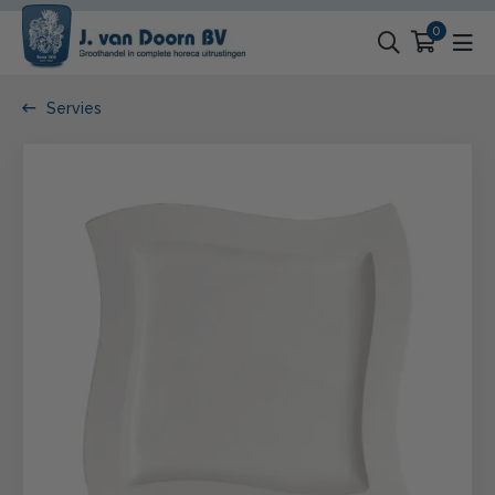
0
Servies