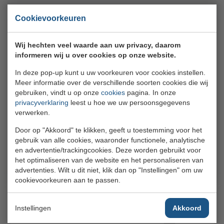
Cookievoorkeuren
Heeft u nog vragen
Wij hechten veel waarde aan uw privacy, daarom
informeren wij u over cookies op onze website.
(0)10 466 32 20
Bel ons
In deze pop-up kunt u uw voorkeuren voor cookies instellen.
Meer informatie over de verschillende soorten cookies die wij
gebruiken, vindt u op onze
cookies
pagina. In onze
privacyverklaring
leest u hoe we uw persoonsgegevens
info@vandoornbv.nl
Mail ons
verwerken.
Door op "Akkoord" te klikken, geeft u toestemming voor het
gebruik van alle cookies, waaronder functionele, analytische
en advertentie/trackingcookies. Deze worden gebruikt voor
Neem contact op
het optimaliseren van de website en het personaliseren van
advertenties. Wilt u dit niet, klik dan op "Instellingen" om uw
cookievoorkeuren aan te passen.
Misschien iets voor u?
Instellingen
Akkoord