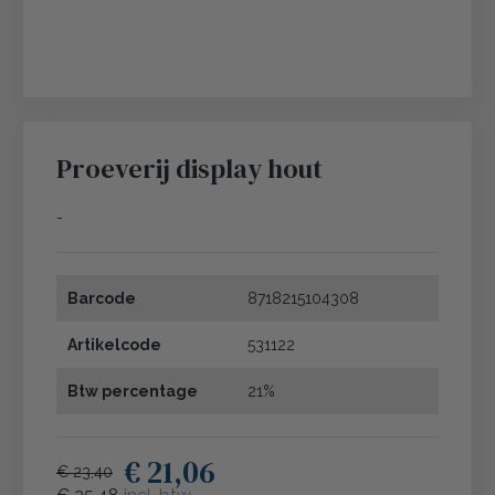
Proeverij display hout
-
Barcode
8718215104308
Artikelcode
531122
Btw percentage
21%
€ 21,06
€ 23,40