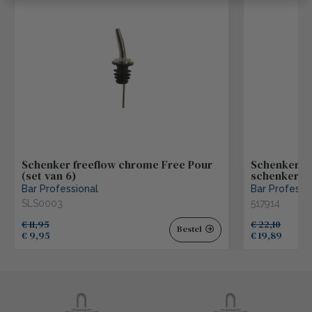
Schenker freeflow chrome Free Pour
Schenker n
(set van 6)
schenker (s
Bar Professional
Bar Professi
SLS0003
517914
€ 11,95
€ 22,10
Bestel
€ 9,95
€ 19,89